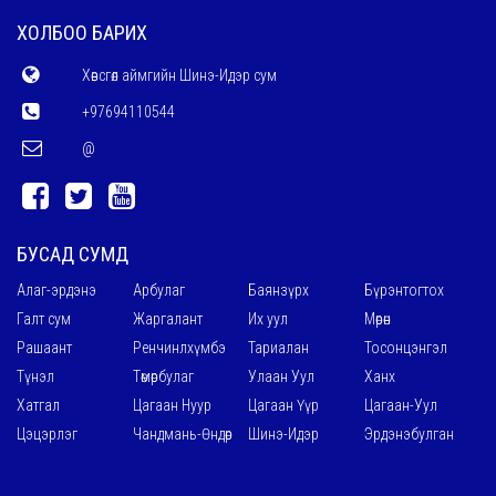
ХОЛБОО БАРИХ
Хөвсгөл аймгийн Шинэ-Идэр сум
+97694110544
@
БУСАД СУМД
Алаг-эрдэнэ
Арбулаг
Баянзүрх
Бүрэнтогтох
Галт сум
Жаргалант
Их уул
Мөрөн
Рашаант
Ренчинлхүмбэ
Тариалан
Тосонцэнгэл
Түнэл
Төмөрбулаг
Улаан Уул
Ханх
Хатгал
Цагаан Нуур
Цагаан Үүр
Цагаан-Уул
Цэцэрлэг
Чандмань-Өндөр
Шинэ-Идэр
Эрдэнэбулган