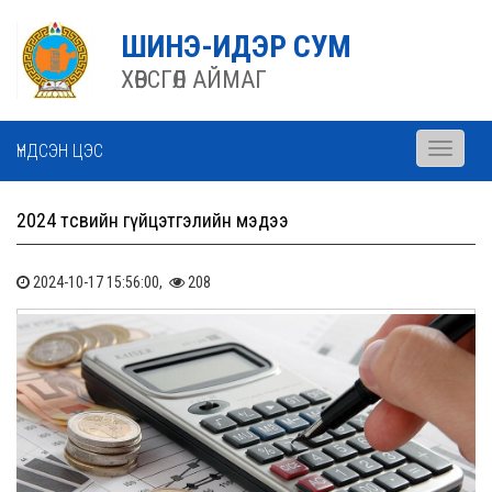
ШИНЭ-ИДЭР СУМ
ХӨВСГӨЛ АЙМАГ
ҮНДСЭН ЦЭС
Toggle
navigati
2024 төсвийн гүйцэтгэлийн мэдээ
2024-10-17 15:56:00,
208