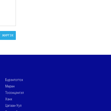
ЖИРГЭХ
Бүрэнтогтох
Мөрөн
Тосонцэнгэл
Ханх
Цагаан-Уул