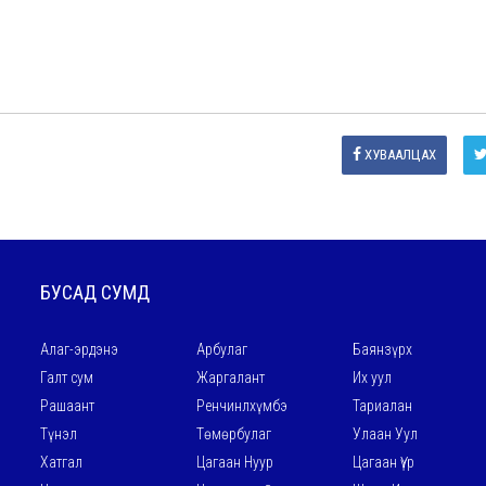
ХУВААЛЦАХ
БУСАД СУМД
Алаг-эрдэнэ
Арбулаг
Баянзүрх
Галт сум
Жаргалант
Их уул
Рашаант
Ренчинлхүмбэ
Тариалан
Түнэл
Төмөрбулаг
Улаан Уул
Хатгал
Цагаан Нуур
Цагаан Үүр