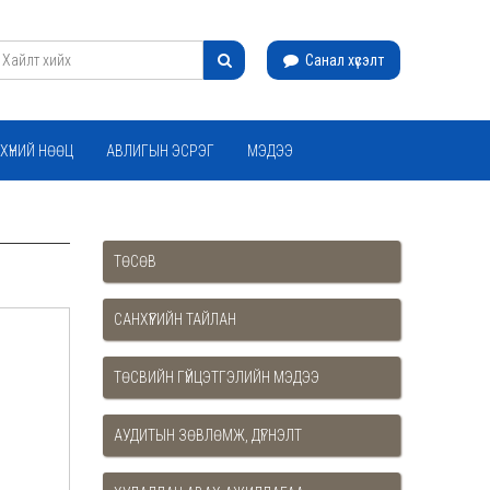
Санал хүсэлт
ХҮНИЙ НӨӨЦ
АВЛИГЫН ЭСРЭГ
МЭДЭЭ
Н БАРИМТ БИЧГИЙН ТАЙЛАН
ТӨСӨВ
САНХҮҮГИЙН ТАЙЛАН
ТӨСВИЙН ГҮЙЦЭТГЭЛИЙН МЭДЭЭ
АУДИТЫН ЗӨВЛӨМЖ, ДҮГНЭЛТ